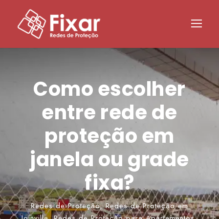
Como escolher
entre rede de
proteção em
janela ou grade
fixa?
Redes de Proteção
,
Redes de Proteção em
Joinville
,
Redes de Proteção para Apartamentos
,