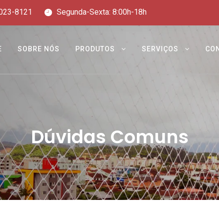
023-8121
Segunda-Sexta: 8:00h-18h
E
SOBRE NÓS
PRODUTOS
SERVIÇOS
CO
Dúvidas Comuns