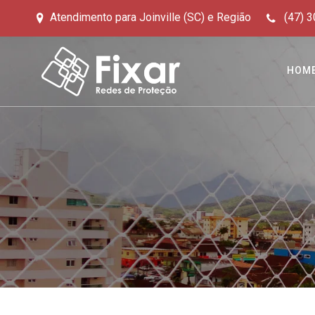
Atendimento para Joinville (SC) e Região
(47) 3
HOM