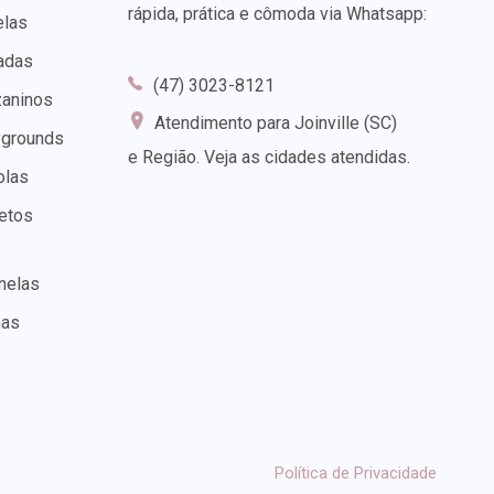
rápida, prática e cômoda via Whatsapp:
elas
adas
(47) 3023-8121
zaninos
Atendimento para Joinville (SC)
ygrounds
e Região.
Veja as cidades atendidas
.
olas
etos
nelas
nas
Política de Privacidade