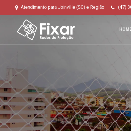
Atendimento para Joinville (SC) e Região
(47) 3
HOM