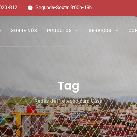
023-8121
Segunda-Sexta: 8:00h-18h
E
SOBRE NÓS
PRODUTOS
SERVIÇOS
CO
Tag
Redes de Proteção para Casa