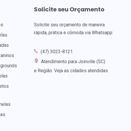
Solicite seu Orçamento
os
Solicite seu orçamento de maneira
rápida, prática e cômoda via Whatsapp:
elas
adas
(47) 3023-8121
zaninos
Atendimento para Joinville (SC)
ygrounds
e Região.
Veja as cidades atendidas
.
olas
etos
nelas
nas